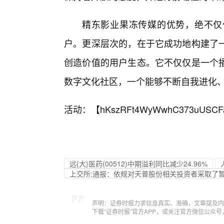
精东影业果冻传媒的优势，绝不仅
户。更深层次的，在于它成功地构建了
创造价值的用户生态。它不仅仅是一个
数字文化社区，一个能够不断自我进化
活动：【
hKszRFt4WyWwhC373uUSCF
远{大}医药(00512)中期溢利同比减少24.96%
上交所;通报：依规对天普股份相关投资者采取了
声明：证券时报力求信息真实、准确，文章提及内
下载“证券时报”官方APP，或关注官方微信公众