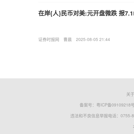
在岸{人}民币对美:元开盘微跌 报7.15
证券时报网
曹晨
2025-08-05 21:44
关
备案号：
粤ICP备09109218
违法和不良信息举报电话：0755-83