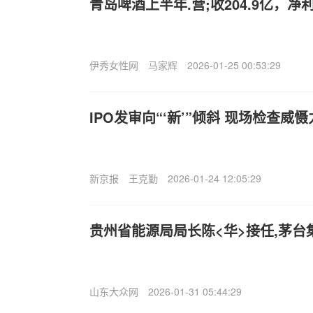
青岛啤酒上半年.营;收204.9亿，净利
伊秀女性网
马家辉
2026-01-25 00:53:29
IPO发审向“‘新’”倾斜 现场检查威
新京报
王克勤
2026-01-24 12:05:29
贵州省能源局局长陈<华>接任,茅台
山东大众网
2026-01-31 05:44:29