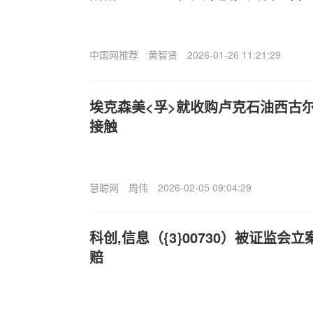
中国网推荐
黄智贤
2026-01-26 11:21:29
埃克森美<孚>就收购卢克石油西古
接触
慧聪网
周伟
2026-02-05 09:04:29
科创,信息（{3}00730）被证监
赔