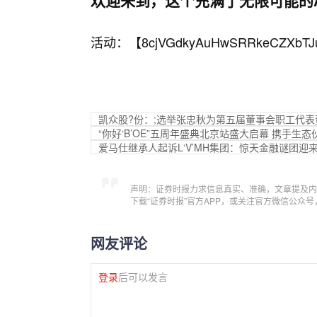
活动：【
8cjVGdkyAuHwSRRkeCZXbTJ
凯众股?份：;选举张忠秋为第五届董事会职工代表
“你好‘B’OE”五周年盛典北京站盛大启幕 携手生态
爱马仕继承人起诉L‘V’MH集团：惊天金融谜团迎
声明：证券时报力求信息真实、准确，文章提及内
下载“证券时报”官方APP，或关注官方微信公众
网友评论
登录
后可以发言