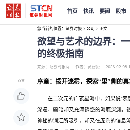
首页
快讯
要闻
股市
您当前的位置：
证券时报
>
公司
>
正文
欲望与艺术的边界：一
的终极指南
来源：证券时报网
作者：黄智贤
2026-02-08 
序章：拨开迷雾，探索“里”侧的真
点赞
在二次元的广袤星海中，如果说“表番
深邃、幽暗却又充满诱惑的海底深渊。很
神秘的词汇所吸引，却又在庞杂的信息流中