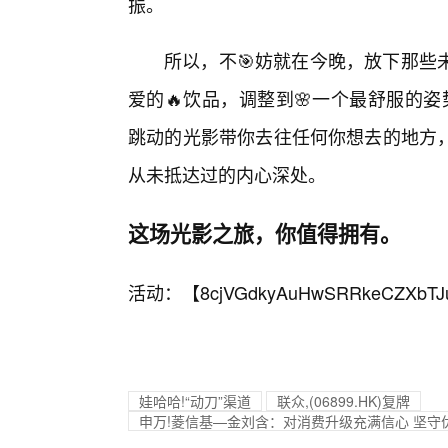
振。
所以，不🎯妨就在今晚，放下那些
爱的🔥饮品，调整到🌸一个最舒服的姿势
跳动的光影带你去往任何你想去的地方
从未抵达过的内心深处。
这场光影之旅，你值得拥有。
活动：【
8cjVGdkyAuHwSRRkeCZXbTJ
娃哈哈!“动刀”渠道
联众,(06899.HK)复牌
申万!菱信基—金刘含：对消费升级充满信心 坚守